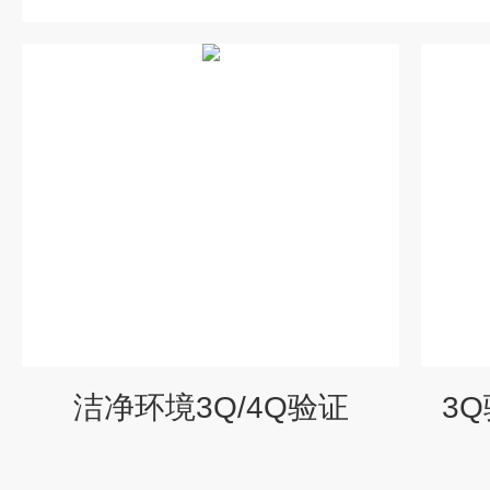
洁净环境3Q/4Q验证
3