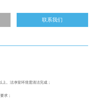
联系我们
以上。洁净室环境需清洁完成；
计要求；