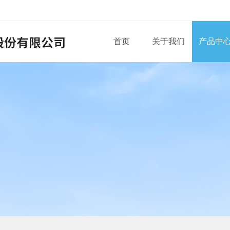
首页
关于我们
产品中