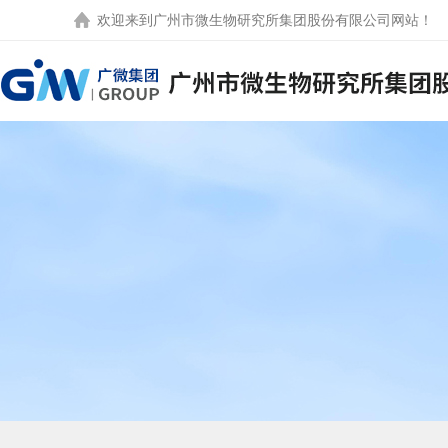
欢迎来到
广州市微生物研究所集团股份有限公司
网站！