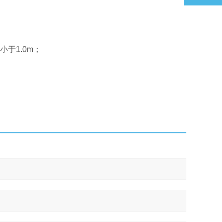
于1.0m；