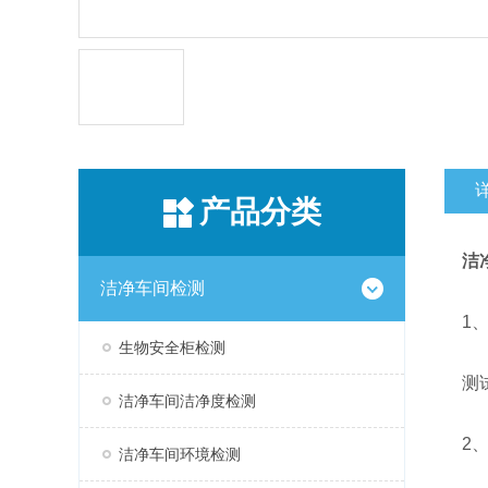
产品分类
洁
洁净车间检测
1、
生物安全柜检测
测试
洁净车间洁净度检测
2、
洁净车间环境检测