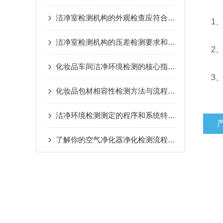
洁净室检测机构的外观检查应符合这些要求
1、检
洁净室检测机构的压差检测要求和测试方法
2、
化妆品车间洁净环境检测的核心指标解析
3、
化妆品包材相容性检测方法与流程解析
洁净环境检测测定的程序和系统特性是怎样的？
了解你的空气净化器净化检测流程详解