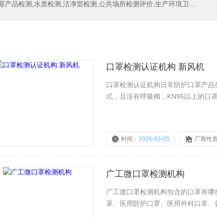
水质检测,洁净室检测,公共场所检测评价,生产环境卫生监控与分析,室内环境检测
口罩检测认证机构 新风机
口罩检测认证机构日常防护口罩产品
式，且没有呼吸阀，KN95以上的口
时间：
2026-03-05
厂商性
广工微口罩检测机构
广工微口罩检测机构包含的口罩有哪
罩、医用防护口罩、医用外科口罩、