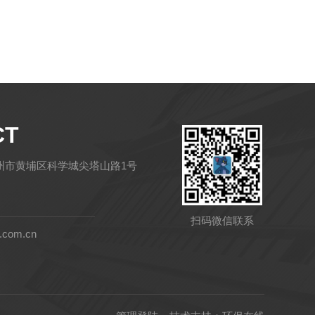
CT
州市黄埔区科学城尖塔山路1号
扫码微信联系
.com.cn