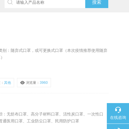
类别：随弃式口罩，或可更换式口罩（本次疫情推荐使用随弃
罩）
质：
其他
浏览量：
3960
些：无纺布口罩、高分子材料口罩、活性炭口罩、一次性口
在线咨询
普通医用口罩、工业防尘口罩、民用防护口罩