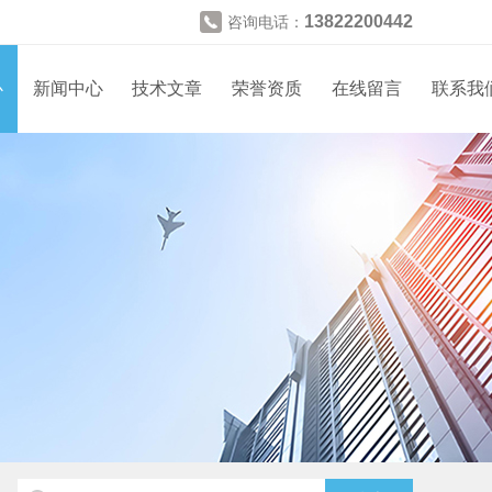
13822200442
咨询电话：
心
新闻中心
技术文章
荣誉资质
在线留言
联系我