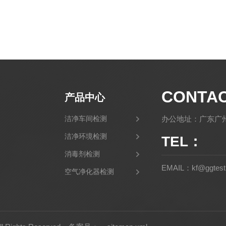
CONTA
产品中心
洁净车间检测
办公地址：广东广
洁净环境检测
TEL：
消毒剂检测
EMAIL：kf@ggtest
空气净化器检测